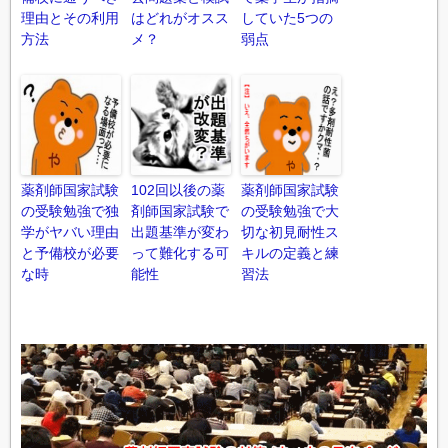
理由とその利用
はどれがオスス
していた5つの
方法
メ？
弱点
薬剤師国家試験
102回以後の薬
薬剤師国家試験
の受験勉強で独
剤師国家試験で
の受験勉強で大
学がヤバい理由
出題基準が変わ
切な初見耐性ス
と予備校が必要
って難化する可
キルの定義と練
な時
能性
習法