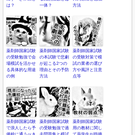
は？
一体？
方法
薬剤師国家試験
薬剤師国家試験
薬剤師国家試験
の受験勉強で会
の本試験で悲劇
の受験対策で模
場模試を活かせ
が起こる2つの
試の業者の選び
る具体的な用途
理由とその予防
方や風評と注意
の例
方法
点等
薬剤師国家試験
薬剤師国家試験
薬剤師国家試験
で浪人したら予
の受験勉強で過
用の教材に関し
備校に通うべき
去問題集と模試
て薬学生が指摘