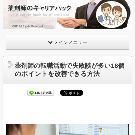
薬
剤
師
の
メインメニュー
キ
ャ
リ
薬剤師の転職活動で失敗談が多い18個
ア
のポイントを改善できる方法
ハ
ッ
ク