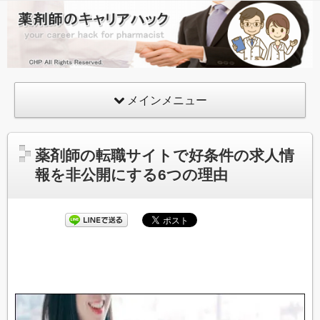
薬
剤
師
の
メインメニュー
キ
ャ
リ
薬剤師の転職サイトで好条件の求人情
ア
報を非公開にする6つの理由
ハ
ッ
ク