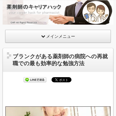
薬
剤
師
の
メインメニュー
キ
ャ
リ
ブランクがある薬剤師の病院への再就
ア
職での最も効率的な勉強方法
ハ
ッ
ク