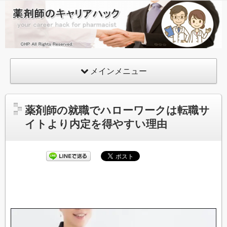
薬
剤
師
の
メインメニュー
キ
ャ
リ
薬剤師の就職でハローワークは転職サ
ア
イトより内定を得やすい理由
ハ
ッ
ク