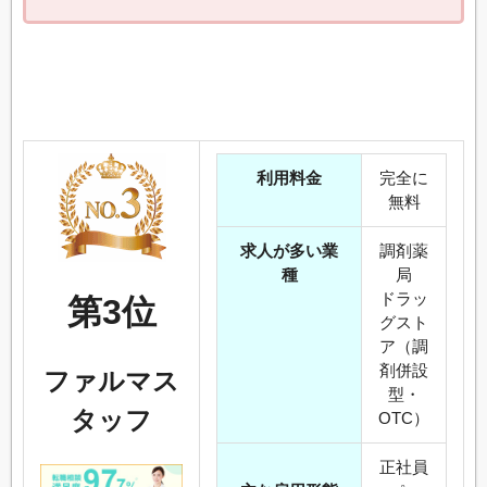
利用料金
完全に
無料
求人が多い業
調剤薬
種
局
ドラッ
第3位
グスト
ア（調
剤併設
ファルマス
型・
タッフ
OTC）
正社員