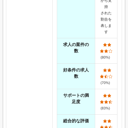
から支
持
された
割合を
表しま
す
求人の案件の
数
(80%)
好条件の求人
数
(70%)
サポートの満
足度
(83%)
総合的な評価