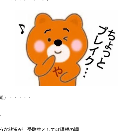
題）・・・・・
、
うな状況が、受験生としては理想の調