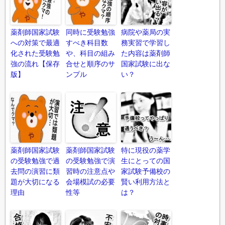
薬剤師国家試験
同時に受験勉強
病院や薬局の実
への対策で最適
すべき科目数
務実習で学習し
化された受験勉
や、科目の組み
た内容は薬剤師
強の流れ【保存
合せと順序のサ
国家試験に出な
版】
ンプル
い？
薬剤師国家試験
薬剤師国家試験
特に現役の薬学
の受験勉強で過
の受験勉強で演
生にとっての国
去問の演習に類
習時の注意点や
家試験予備校の
題が大切になる
会場模試の必要
賢い利用方法と
理由
性等
は？