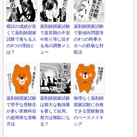
模試の成績が良
薬剤師国家試験
薬剤師国家試験
くて薬剤師国家
で直前期の不安
で新傾向問題等
試験で落ちる人
や焦り等に抗す
の4つの時事ネ
の4つの理由と
る為の調整メニ
タへの鉄板な対
は？
ュー
処法
薬剤師国家試験
薬剤師国家試験
無理なく薬剤師
で苦手な受験生
は膨大な勉強量
国家試験に合格
が多い実務科目
を要して結局、
できる受験勉強
の超簡単な攻略
努力は無駄にな
のペースメイキ
方法
る？
ング