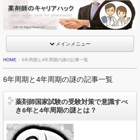
薬
剤
師
の
メインメニュー
キ
ャ
HOME
6年周期と4年周期の謎の記事一覧
リ
ア
6年周期と4年周期の謎の記事一覧
ハ
ッ
ク
薬剤師国家試験の受験対策で意識すべ
き6年と4年周期の謎とは？